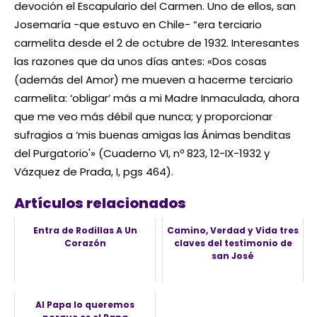
devoción el Escapulario del Carmen. Uno de ellos, san
Josemaría -que estuvo en Chile- “era terciario
carmelita desde el 2 de octubre de 1932. Interesantes
las razones que da unos días antes: «Dos cosas
(además del Amor) me mueven a hacerme terciario
carmelita: ‘obligar’ más a mi Madre Inmaculada, ahora
que me veo más débil que nunca; y proporcionar
sufragios a ‘mis buenas amigas las Ánimas benditas
del Purgatorio'» (Cuaderno VI, nº 823, 12-IX-1932 y
Vázquez de Prada, I, pgs 464).
Artículos relacionados
Entra de Rodillas A Un
Camino, Verdad y Vida tres
Corazón
claves del testimonio de
san José
Al Papa lo queremos