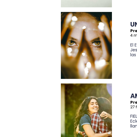
U
Pre
4 m
El 
Je
las
A
Pre
27 
FIE
Ecl
lla