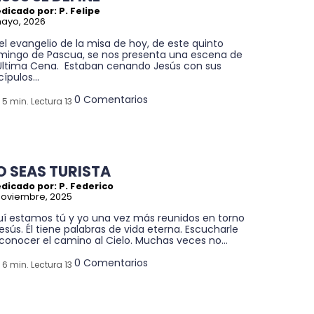
dicado por: P. Felipe
mayo, 2026
el evangelio de la misa de hoy, de este quinto
mingo de Pascua, se nos presenta una escena de
 Última Cena. Estaban cenando Jesús con sus
cípulos...
0 Comentarios
5 min. Lectura 13
O SEAS TURISTA
dicado por: P. Federico
noviembre, 2025
uí estamos tú y yo una vez más reunidos en torno
esús. Él tiene palabras de vida eterna. Escucharle
conocer el camino al Cielo. Muchas veces no...
0 Comentarios
6 min. Lectura 13