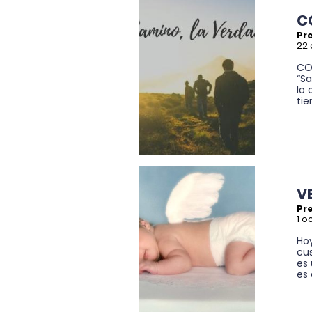
C
Pr
22 
CO
“Sa
lo
tie
V
Pre
1 o
Hoy
cus
es
es 