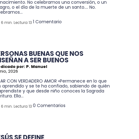
 nacimiento. No celebramos una conversión, o un
agro, o el día de la muerte de un santo…. No.
lebramos...
1 Comentario
6 min. Lectura 13
ERSONAS BUENAS QUE NOS
NSEÑAN A SER BUENOS
edicado por: P. Manuel
unio, 2026
ZAR CON VERDADERO AMOR «Permanece en lo que
s aprendido y se te ha confiado, sabiendo de quién
 aprendiste y que desde niño conoces la Sagrada
ritura. Ella...
0 Comentarios
6 min. Lectura 13
ESÚS SE DEFINE