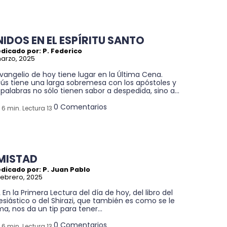
NIDOS EN EL ESPÍRITU SANTO
dicado por: P. Federico
arzo, 2025
Evangelio de hoy tiene lugar en la Última Cena.
sús tiene una larga sobremesa con los apóstoles y
 palabras no sólo tienen sabor a despedida, sino a...
0 Comentarios
6 min. Lectura 13
MISTAD
dicado por: P. Juan Pablo
febrero, 2025
L En la Primera Lectura del día de hoy, del libro del
esiástico o del Shirazi, que también es como se le
ma, nos da un tip para tener...
0 Comentarios
6 min. Lectura 13