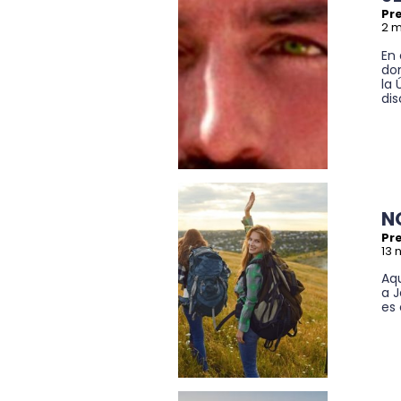
Pre
2 
En 
do
la
dis
N
Pre
13 
Aq
a J
es 