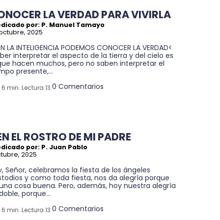
ONOCER LA VERDAD PARA VIVIRLA
edicado por: P. Manuel Tamayo
octubre, 2025
N LA INTELIGENCIA PODEMOS CONOCER LA VERDAD<
ber interpretar el aspecto de la tierra y del cielo es
 que hacen muchos, pero no saben interpretar el
mpo presente,...
0 Comentarios
6 min. Lectura 13
EN EL ROSTRO DE MI PADRE
dicado por: P. Juan Pablo
ctubre, 2025
, Señor, celebramos la fiesta de los ángeles
todios y como toda fiesta, nos da alegría porque
 una cosa buena. Pero, además, hoy nuestra alegría
doble, porque...
0 Comentarios
6 min. Lectura 13