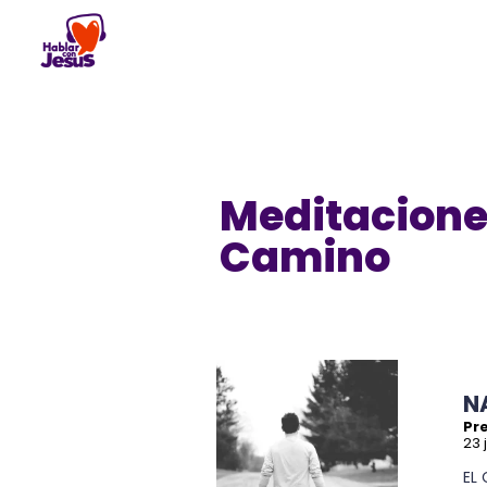
Skip
to
content
Meditacione
Camino
N
Pre
23 
EL