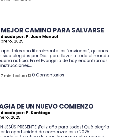
L MEJOR CAMINO PARA SALVARSE
edicado por: P. Juan Manuel
ebrero, 2025
 apóstoles son literalmente los “enviados”, quienes
 sido elegidos por Dios para llevar a todo el mundo
buena noticia. En el Evangelio de hoy encontramos
 instrucciones...
0 Comentarios
7 min. Lectura 13
AGIA DE UN NUEVO COMIENZO
dicado por: P. Santiago
nero, 2025
 JESÚS PRESENTE ¡Feliz año para todos! Qué alegría
ner la oportunidad de comenzar este 2025
iendo este ratico de oración en voz alta, porque