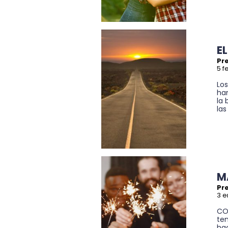
E
Pr
5 f
Los
han
la 
las
M
Pre
3 e
CON
te
hac