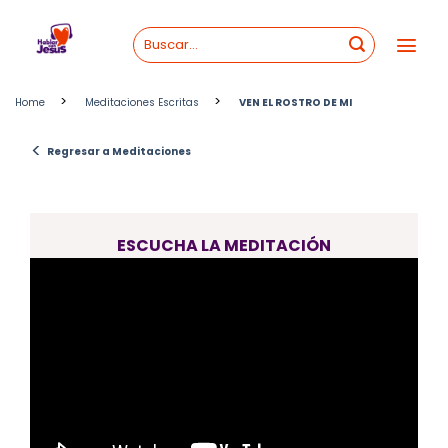
Skip
to
content
>
>
Home
Meditaciones Escritas
VEN EL ROSTRO DE MI
<
Regresar a Meditaciones
ESCUCHA LA MEDITACIÓN