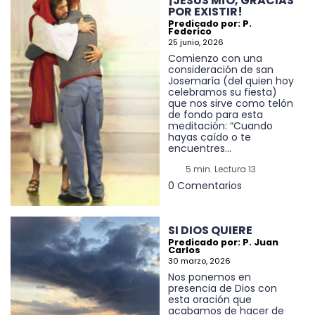
¡JESÚS MÍO, GRACIAS
POR EXISTIR!
Predicado por: P.
Federico
25 junio, 2026
Comienzo con una
consideración de san
Josemaría (del quien hoy
celebramos su fiesta)
que nos sirve como telón
de fondo para esta
meditación: “Cuando
hayas caído o te
encuentres...
5 min. Lectura 13
0 Comentarios
SI DIOS QUIERE
Predicado por: P. Juan
Carlos
30 marzo, 2026
Nos ponemos en
presencia de Dios con
esta oración que
acabamos de hacer de