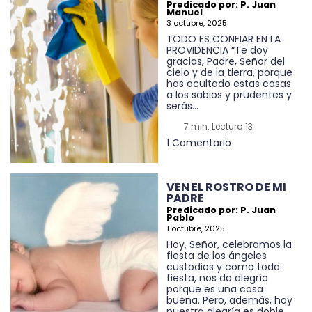
Predicado por: P. Juan
Manuel
3 octubre, 2025
TODO ES CONFIAR EN LA
PROVIDENCIA “Te doy
gracias, Padre, Señor del
cielo y de la tierra, porque
has ocultado estas cosas
a los sabios y prudentes y
serás...
7 min. Lectura 13
1 Comentario
VEN EL ROSTRO DE MI
PADRE
Predicado por: P. Juan
Pablo
1 octubre, 2025
Hoy, Señor, celebramos la
fiesta de los ángeles
custodios y como toda
fiesta, nos da alegría
porque es una cosa
buena. Pero, además, hoy
nuestra alegría es doble,