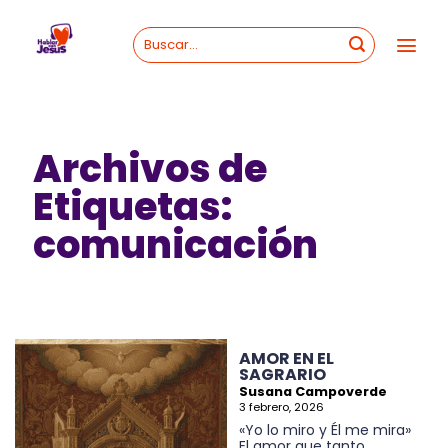
Skip
to
content
Archivos de
Etiquetas:
comunicación
AMOR EN EL
SAGRARIO
Susana Campoverde
3 febrero, 2026
«Yo lo miro y Él me mira»
El amor que tanto