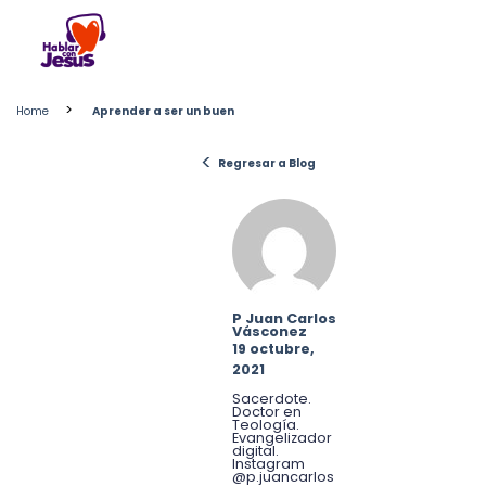
Skip
to
content
>
Home
Aprender a ser un buen
<
Regresar a Blog
P Juan Carlos
Vásconez
19 octubre,
2021
Sacerdote.
Doctor en
Teología.
Evangelizador
digital.
Instagram
@p.juancarlos