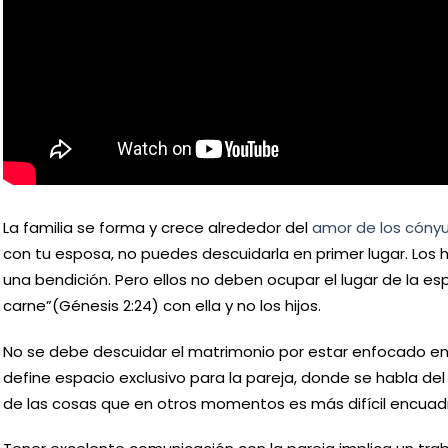
Artículos relacionados
Devoción a los Dolores de la
Un Nuevo Pentecostés
Santísima Virgen
La familia se forma y crece alrededor del
amor de los cóny
con tu esposa, no puedes descuidarla en primer lugar. Los h
una bendición. Pero ellos no deben ocupar el lugar de la es
carne”(Génesis 2:24) con ella y no los hijos.
No se debe descuidar el matrimonio por estar enfocado en 
define espacio exclusivo para la pareja, donde se habla del
de las cosas que en otros momentos es más difícil encuadr