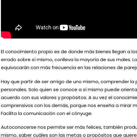
Artículos relacionados
San José: Padre amable y
San Andrés, el primer apóstol
acogedor
El conocimiento propio es de donde más bienes llegan a lo
errado sobre sí mismo, conlleva la mayoría de sus males. 
equivocarán con más frecuencia en las relaciones de parej
Hay que partir de ser amigo de uno mismo, comprender la pr
personales. Solo quien se conoce a sí mismo puede orientar
acuerdo con sus valores y propósitos. A su vez el conocim
comprensivos con los demás, porque nos enseña a mirar más
Facilita la comunicación con el cónyuge.
Autoconocerse nos permite ser más felices, también prod
mismo, saber cuáles son las metas o propósitos que querem