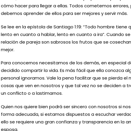
cómo hacer para llegar a ellas. Todos cometemos errores, p
debemos aprender de ellos para ser mejores y servir más.
Se lee en la epístola de Santiago 1:19: “Todo hombre tiene q
lento en cuanto a hablar, lento en cuanto a ira”. Cuando se 
relación de pareja son sabrosos los frutos que se cosecha
mejor.
Para conocernos necesitamos de los demás, en especial d
decidido compartir la vida. Es más fácil que ella conozca a
personal ignoramos. Vale la pena facilitar que se pierda el
cosas que ven en nosotros y que tal vez no se deciden a tr
un conflicto o a lastimarnos.
Quien nos quiere bien podrá ser sincero con nosotros si no
forma adecuada, si estamos dispuestos a escuchar verdad
ello se requiere una gran confianza y transparencia en la a
esposa.