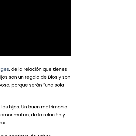
La Virgen de la Merced
uges
, de la relación que tienes
ijos son un regalo de Dios y son
posa, porque serán “una sola
los hijos. Un buen matrimonio
 amor mutuo, de la relación y
ar.