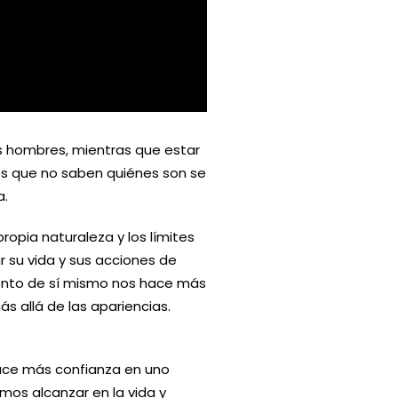
NOVENA DE NAVIDAD: OCTAVO
DÍA LLEGAMOS A BELÉN
s hombres, mientras que estar
Los que no saben quiénes son se
a.
opia naturaleza y los límites
 su vida y sus acciones de
iento de sí mismo nos hace más
 allá de las apariencias.
uce más confianza en uno
os alcanzar en la vida y