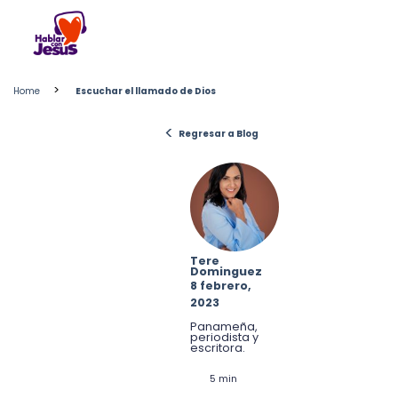
Skip
to
content
>
Home
Escuchar el llamado de Dios
<
Regresar a Blog
Tere
Dominguez
8 febrero,
2023
Panameña,
periodista y
escritora.
5 min