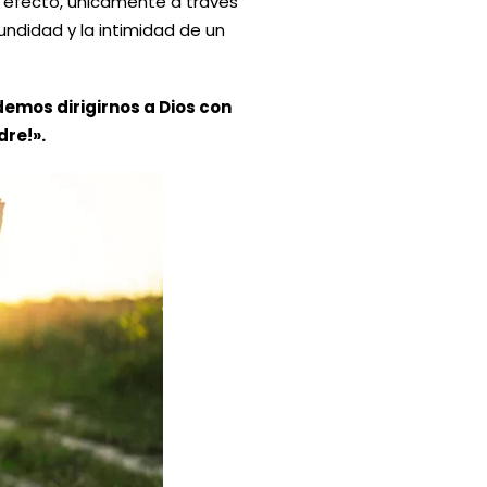
En efecto, únicamente a través
undidad y la intimidad de un
emos dirigirnos a Dios con
re!».