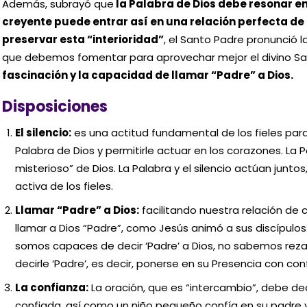
Además, subrayó que
la Palabra de Dios debe resonar en
creyente puede entrar así en una relación perfecta de 
preservar esta “interioridad”
, el Santo Padre pronunció 
que debemos fomentar para aprovechar mejor el divino Sac
fascinación y la capacidad de llamar “Padre” a Dios.
Disposiciones
El silencio:
es una actitud fundamental de los fieles para
Palabra de Dios y permitirle actuar en los corazones. La P
misterioso” de Dios. La Palabra y el silencio actúan juntos
activa de los fieles.
Llamar “Padre” a Dios:
facilitando nuestra relación de
llamar a Dios “Padre”, como Jesús animó a sus discípulo
somos capaces de decir ‘Padre’ a Dios, no sabemos rez
decirle ‘Padre’, es decir, ponerse en su Presencia con confi
La confianza:
La oración, que es “intercambio”, debe de
confiada, así como un niño pequeño confía en su padre 