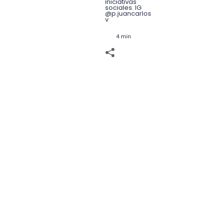
iniciativas
sociales. IG
@p.juancarlos
v
4 min