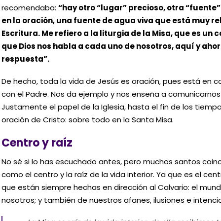
recomendaba:
“hay otro “lugar” precioso, otra “fuente
en la oración, una fuente de agua viva que está muy r
Escritura. Me refiero a la liturgia de la Misa, que es un 
que Dios nos habla a cada uno de nosotros, aquí y ahor
respuesta”.
De hecho, toda la vida de Jesús es oración, pues está en
con el Padre. Nos da ejemplo y nos enseña a comunicarnos c
Justamente el papel de la Iglesia, hasta el fin de los tiemp
oración de Cristo: sobre todo en la Santa Misa.
Centro y raíz
No sé si lo has escuchado antes, pero muchos santos coinci
como el centro y la raíz de la vida interior. Ya que es el ce
que están siempre hechas en dirección al Calvario: el mund
nosotros; y también de nuestros afanes, ilusiones e intencio