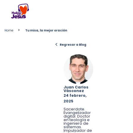
Skip
to
content
>
Home
Tu misa, la mejor oración
<
Regresar a Blog
Juan Carlos
Vásconez
24 febrero,
2025
Sacerdote.
Evangelizador
digital. Doctor
en teología e
ingeniero de
sistemas.
Impulsador de