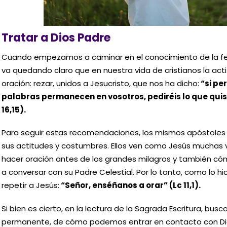
Tratar a Dios Padre
Cuando empezamos a caminar en el conocimiento de la fe
va quedando claro que en nuestra vida de cristianos la act
oración: rezar, unidos a Jesucristo, que nos ha dicho:
“si pe
palabras permanecen en vosotros, pediréis lo que quisie
16,15).
Para seguir estas recomendaciones, los mismos apóstoles i
sus actitudes y costumbres. Ellos ven como Jesús muchas ve
hacer oración antes de los grandes milagros y también c
a conversar con su Padre Celestial. Por lo tanto, como lo h
repetir a Jesús:
“Señor, enséñanos a orar” (Lc 11,1).
Si bien es cierto, en la lectura de la Sagrada Escritura, b
permanente, de cómo podemos entrar en contacto con Dios