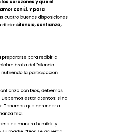
 los corazones y que el
amor con Él. Y para
las cuatro buenas disposiciones
rificio:
silencio, confianza,
 prepararse para recibir la
alabra brota del “silencio
, nutriendo la participación
 confianza con Dios, debemos
s. Debemos estar atentos: si no
ar. Tenemos que aprender a
anza filial.
cirse de manera humilde y
y su madre. “Dios se acuerda