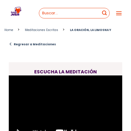
Skip
to
content
>
>
Home
Meditaciones Escritas
LA ORACIÓN, LA LIMOSNA Y
<
Regresar a Meditaciones
ESCUCHA LA MEDITACIÓN