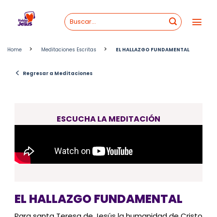
Skip
to
content
>
>
Home
Meditaciones Escritas
EL HALLAZGO FUNDAMENTAL
<
Regresar a Meditaciones
ESCUCHA LA MEDITACIÓN
EL HALLAZGO FUNDAMENTAL
Para santa Teresa de Jesús la humanidad de Cristo