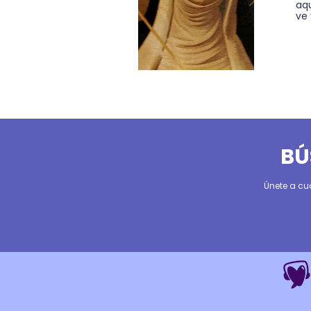
aq
ve 
BÚ
Únete a cu