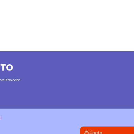
ITO
al favorito
CG
Únete