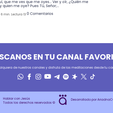
uí, que me ves que me oyes… Ver y oír, ¿Quién me
y quien me oye? Pues Tú, Señor;...
0 Comentarios
6 min. Lectura 13
SCANOS EN TU CANAL FAVOR
alquiera de nuestros canales y disfruta de las meditaciones desde tu can
Hablar con Jesús
Desarrollado por Ariadna
Todos los derechos reservados ©