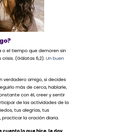
igo?
cia o el tiempo que demoren sin
risis. (Gálatas 6,2).
Un buen
un verdadero amigo, si decides
guirlo más de cerca, hablarle,
onstante con él, creer y sentir
rticipar de las actividades de la
edos, tus alegrías, tus
 practicar la oración diaria.
e cuento lo que hice, le doy