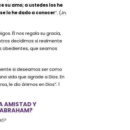
ace su amo; a ustedes los he
se lo he dado a conocer
”. (Jn.
gos. Él nos regala su gracia,
sotros decidimos si realmente
os obedientes, que seamos
lmente si deseamos ser como
una vida que agrade a Dios. En
sa, le dio ánimos en Dios”. 1
A AMISTAD Y
Ó ABRAHAM?
gó?