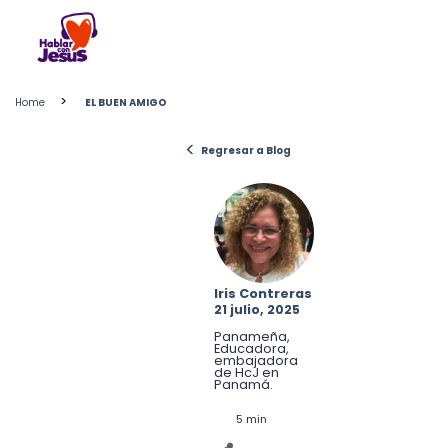
Skip
to
content
>
Home
EL BUEN AMIGO
<
Regresar a Blog
Iris Contreras
21 julio, 2025
Panameña,
Educadora,
embajadora
de HcJ en
Panamá.
5 min