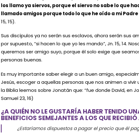
los llamo ya siervos, porque el siervo no sabe lo que h
llamado amigos porque todo lo que he oído a mi Padre 
15, 15).
Sus discípulos ya no serán sus esclavos, ahora serán sus ami
por supuesto, “si hacen lo que yo les mando”, Jn. 15, 14. No
queremos ser amigo suyo, porque él solo exige que seam
personas buenas.
Es muy importante saber elegir a un buen amigo, especia
Jesús, escoger a aquellas personas que nos animen a vivir 
la Biblia leemos sobre Jonatán que: “fue donde David, en Jor
Samuel 23, 16)
¿A QUIÉN NO LE GUSTARÍA HABER TENIDO UN
BENEFICIOS SEMEJANTES A LOS QUE RECIBI
¿Estaríamos dispuestos a pagar el precio que él pa