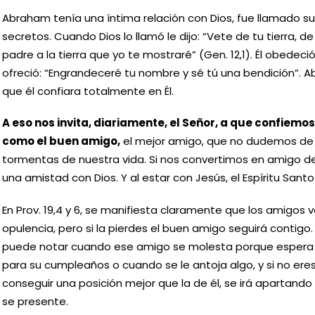
Abraham tenía una íntima relación con Dios, fue llamado su
secretos. Cuando Dios lo llamó le dijo: “Vete de tu tierra, de
padre a la tierra que yo te mostraré” (Gen. 12,1). Él obedeci
ofreció: “Engrandeceré tu nombre y sé tú una bendición”. A
que él confiara totalmente en Él.
A eso nos invita, diariamente, el Señor, a que confiemos
como el buen amigo,
el mejor amigo, que no dudemos de 
tormentas de nuestra vida. Si nos convertimos en amigo 
una amistad con Dios. Y al estar con Jesús, el Espíritu Santo
En Prov. 19,4 y 6, se manifiesta claramente que los amigos 
opulencia, pero si la pierdes el buen amigo seguirá contigo
puede notar cuando ese amigo se molesta porque espera d
para su cumpleaños o cuando se le antoja algo, y si no eres d
conseguir una posición mejor que la de él, se irá apartando
se presente.