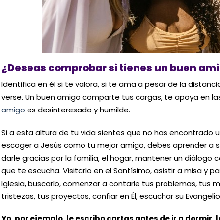
¿Deseas comprobar si tienes un buen am
Identifica en él si te valora, si te ama a pesar de la distan
verse. Un buen amigo comparte tus cargas, te apoya en las c
amigo
es desinteresado y humilde.
Si a esta altura de tu vida sientes que no has encontrado 
escoger a Jesús como tu mejor amigo, debes aprender a se
darle gracias por la familia, el hogar, mantener un diálogo c
que te escucha. Visitarlo en el Santísimo, asistir a misa y pa
Iglesia, buscarlo, comenzar a contarle tus problemas, tus mi
tristezas, tus proyectos, confiar en Él, escuchar su Evangelio,
Yo, por ejemplo, le escribo cartas antes de ir a dormir, l