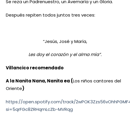
Se reza un Padrenuestro, un Avemaría y un Gloria.
Después repiten todos juntos tres veces:
“Jesús, José y María,
Les doy el corazón y el alma mía”.
Villancico recomendado
A la Nanita Nana, Nanita ea (
Los niños cantores del
Oriente
)
https://open.spotify.com/track/2wPOK3Zzs56vOhhPGMF
si=5qrFGc8ZRHqmLcZb-MVRqg