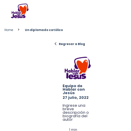
Skip
to
content
>
Home
Un diplomado católico
<
Regresar a Blog
Equipo de
Hablar con
Jesús
27 julio, 2022
Ingrese una
breve
descripción o
biografía del
autor
1 min