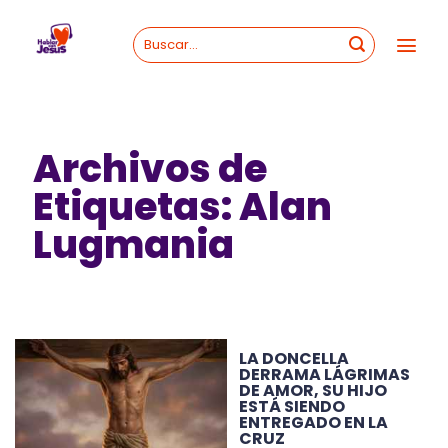
Skip
to
content
Archivos de
Etiquetas:
Alan
Lugmania
LA DONCELLA
DERRAMA LÁGRIMAS
DE AMOR, SU HIJO
ESTÁ SIENDO
ENTREGADO EN LA
CRUZ