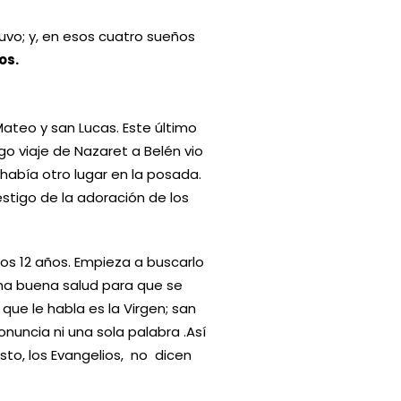
vo; y, en esos cuatro sueños
os.
ateo y san Lucas. Este último
o viaje de Nazaret a Belén vio
 había otro lugar en la posada.
stigo de la adoración de los
os 12 años. Empieza a buscarlo
na buena salud para que se
ue le habla es la Virgen; san
uncia ni una sola palabra .Así
to, los Evangelios, no dicen