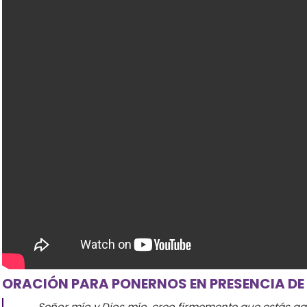
ARTÍCULOS RELACIONADOS
ESTO ES SOÑAR EN GRANDE!
COPY & PASTE DE JESÚS
ORACIÓN PARA PONERNOS EN PRESENCIA DE
Señor mío y Dios mío, creo firmemente que estás aq