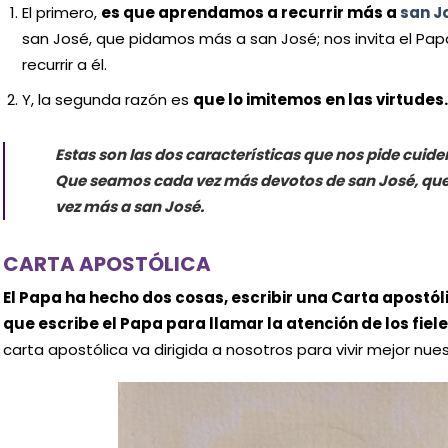
El primero,
es que aprendamos a recurrir más a
san J
san José, que pidamos más a san José; nos invita el Pa
recurrir a él.
Y, la segunda razón es
que lo imitemos en las virtudes
Estas son las dos características que nos pide cuid
Que seamos cada vez más devotos de san José, q
vez más a san José.
CARTA APOSTÓLICA
El Papa ha hecho dos cosas, escribir una Carta apostó
que escribe el Papa para llamar la atención de los fie
carta apostólica va dirigida a nosotros para vivir mejor nues