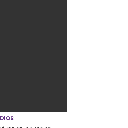
EN COMUNIÓN CON ÉL (VLL):
RECIBIR A JESÚS NOS AYUDA A
SER «IGLESIA EN SALIDA»
 DIOS
uí , que me ves , que me