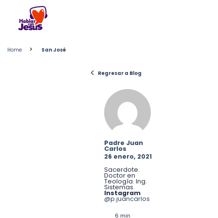
Skip
to
content
>
Home
San José
<
Regresar a Blog
Padre Juan
Carlos
26 enero, 2021
Sacerdote.
Doctor en
Teología. Ing.
Sistemas.
Instagram
@p.juancarlos
6 min