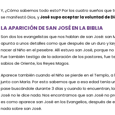
Y, ¿Cómo sabemos todo esto? Por los cuatro sueños que tu
se manifestó Dios, y
José supo aceptar la voluntad de Di
LA APARICIÓN DE SAN JOSÉ EN LA BIBLIA
Son dos los evangelistas que nos hablan de san José: san M
apunta a unos detalles como que después de un duro y larg
nacer al Niño en el pesebre. Allí estuvo san José, porque no
Fue también testigo de la adoración de los pastores, fue te
sabios de Oriente, los Reyes Magos.
Aparece también cuando el Niño se pierde en el Templo, a l
junto con María. Por esto sabemos que a esa edad tenía u
pase buscándole durante 3 días y cuando lo encuentran, la q
José no le dice nada. Nos encontramos que san José no pron
es como aparece san José en los Evangelios, después de es
nada sobre san José.