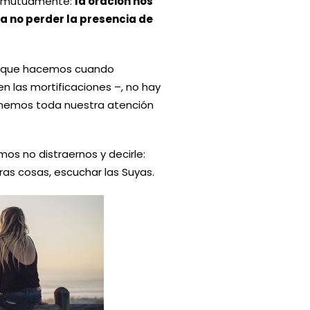
an mutuamente:
la oración nos
a no perder la presencia de
 lo que hacemos cuando
en las mortificaciones –, no hay
ponemos toda nuestra atención
os no distraernos y decirle:
ras cosas, escuchar las Suyas.