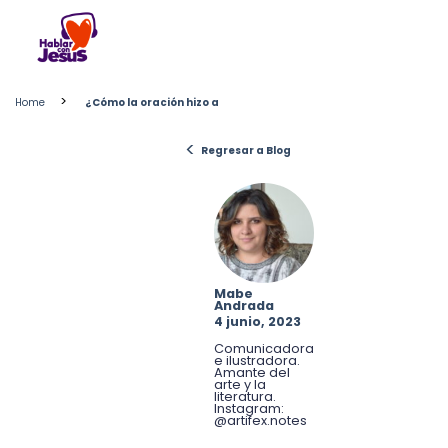
Skip
to
content
>
Home
¿Cómo la oración hizo a
<
Regresar a Blog
Mabe
Andrada
4 junio, 2023
Comunicadora
e ilustradora.
Amante del
arte y la
literatura.
Instagram:
@artifex.notes