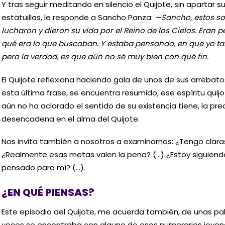
Y tras seguir meditando en silencio el Quijote, sin apartar 
estatuillas, le responde a Sancho Panza:
—Sancho, estos so
lucharon y dieron su vida por el Reino de los Cielos. Eran
qué era lo que buscaban. Y estaba pensando, en que yo ta
pero la verdad, es que aún no sé muy bien con qué fin.
El Quijote reflexiona haciendo gala de unos de sus arrebat
esta última frase, se encuentra resumido, ese espíritu qui
aún no ha aclarado el sentido de su existencia tiene, la p
desencadena en el alma del Quijote.
Nos invita también a nosotros a examinarnos: ¿Tengo clara
¿Realmente esas metas valen la pena? (…) ¿Estoy siguiendo
pensado para mí? (…).
¿EN QUÉ PIENSAS?
Este episodio del Quijote, me acuerda también, de unas pa
veces se encontraba con alguno de esos numerarios jovenc