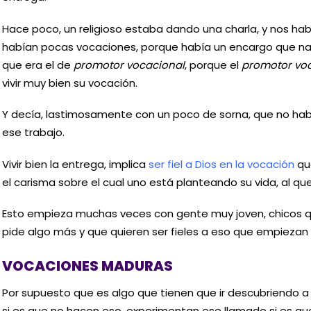
Hace poco, un religioso estaba dando una charla, y nos h
habían pocas vocaciones, porque había un encargo que nad
que era el de
promotor vocacional
, porque el
promotor vo
vivir muy bien su vocación.
Y decía, lastimosamente con un poco de sorna, que no hab
ese trabajo.
Vivir bien la entrega, implica
ser fiel a Dios en la vocación
que
el carisma sobre el cual uno está planteando su vida, al que
Esto empieza muchas veces con gente muy joven, chicos qu
pide algo más y que quieren ser fieles a eso que empiezan a
VOCACIONES MADURAS
Por supuesto que es algo que tienen que ir descubriendo a l
si es que no hacen eso, experimentan ese llamado si es que 