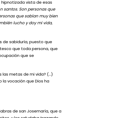
su hipnotizada vista de esas
n santos. Son personas que
 personas que sabían muy bien
mbién lucho y doy mi vida,
os de sabiduría, puesto que
jotesco que toda persona, que
reocupación que se
s las metas de mi vida? (…)
 la vocación que Dios ha
labras de san Josemaría, que a
itos, y les saludaba trazando