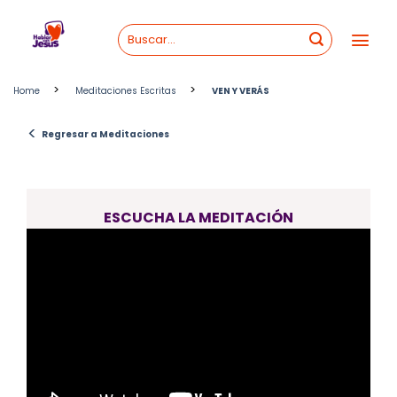
Skip
to
content
>
>
Home
Meditaciones Escritas
VEN Y VERÁS
<
Regresar a Meditaciones
ESCUCHA LA MEDITACIÓN