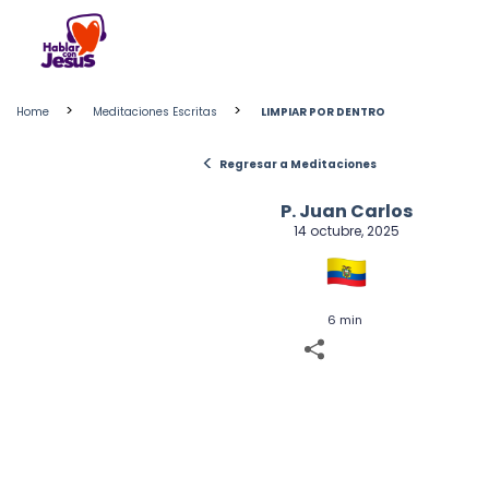
Skip
to
content
>
>
Home
Meditaciones Escritas
LIMPIAR POR DENTRO
<
Regresar a Meditaciones
P. Juan Carlos
14 octubre, 2025
6 min