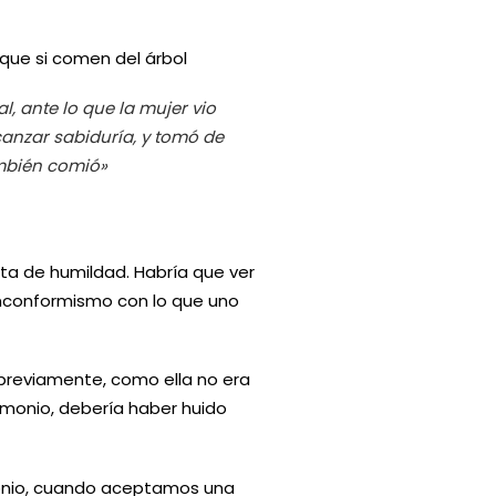
que si comen del árbol
l, ante lo que la mujer vio
lcanzar sabiduría, y tomó de
ambién comió»
lta de humildad. Habría que ver
l inconformismo con lo que uno
previamente, como ella no era
demonio, debería haber huido
onio, cuando aceptamos una