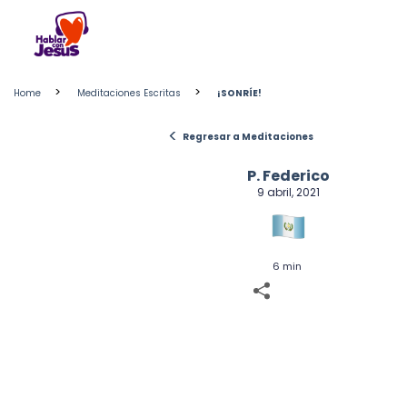
Skip
to
content
>
>
Home
Meditaciones Escritas
¡SONRÍE!
<
Regresar a Meditaciones
P. Federico
9 abril, 2021
6 min