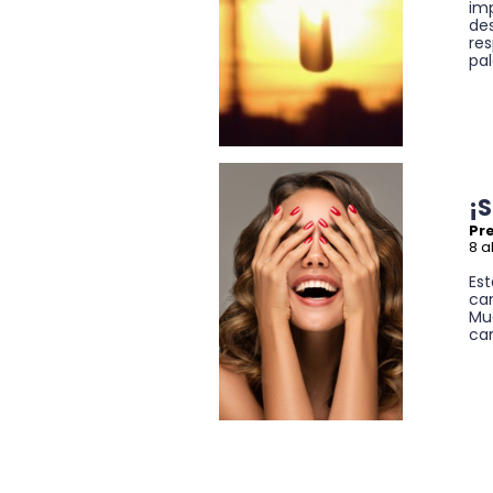
im
des
res
pal
¡
Pre
8 a
Es
cam
Mu
cam