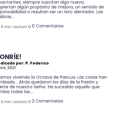
pactantes, siempre suscitan algo nuevo;
piertan algún propósito de mejora, un sentido de
ponsabilidad o resultan ser un reto alentador. Las
abras...
0 Comentarios
6 min. Lectura 13
SONRÍE!
dicado por: P. Federico
bril, 2021
tamos viviendo la Octava de Pascua. Las cosas han
biado... Atrás quedaron los días de la Pasión y
erte de nuestro Señor. Ha sucedido aquello que
bia todas las...
2 Comentarios
6 min. Lectura 13