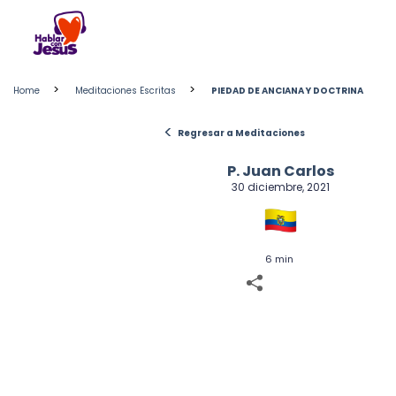
Skip
to
content
>
>
Home
Meditaciones Escritas
PIEDAD DE ANCIANA Y DOCTRINA
<
Regresar a Meditaciones
P. Juan Carlos
30 diciembre, 2021
6 min