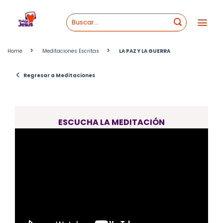
Skip
to
content
>
>
Home
Meditaciones Escritas
LA PAZ Y LA GUERRA
<
Regresar a Meditaciones
ESCUCHA LA MEDITACIÓN