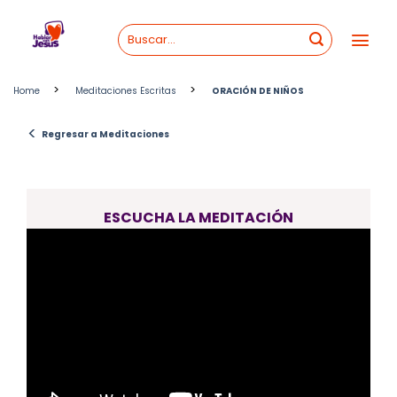
Skip
to
content
>
>
Home
Meditaciones Escritas
ORACIÓN DE NIÑOS
<
Regresar a Meditaciones
ESCUCHA LA MEDITACIÓN