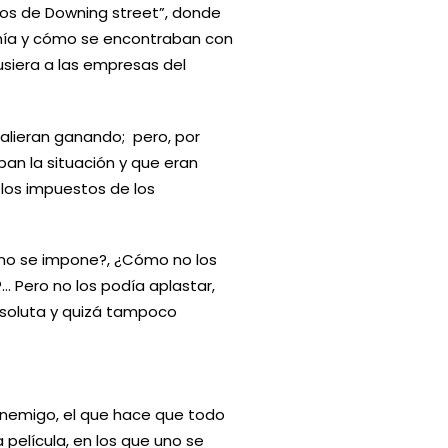
ños de Downing street”, donde
omía y cómo se encontraban con
pusiera a las empresas del
 salieran ganando; pero, por
n la situación y que eran
os impuestos de los
o no se impone?, ¿Cómo no los
 Pero no los podía aplastar,
bsoluta y quizá tampoco
 enemigo, el que hace que todo
a película, en los que uno se