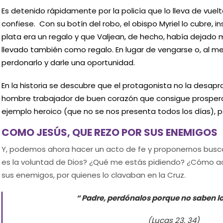
Es detenido rápidamente por la policía que lo lleva de vuelt
confiese. Con su botín del robo, el obispo Myriel lo cubre, ins
plata era un regalo y que Valjean, de hecho, había dejado
llevado también como regalo. En lugar de vengarse o, al men
perdonarlo y darle una oportunidad.
En la historia se descubre que el protagonista no la desapr
hombre trabajador de buen corazón que consigue prosperar
ejemplo heroico (que no se nos presenta todos los días), pe
COMO JESÚS, QUE REZO POR SUS ENEMIGOS
Y, podemos ahora hacer un acto de fe y proponernos bus
es la voluntad de Dios? ¿Qué me estás pidiendo? ¿Cómo ac
sus enemigos, por quienes lo clavaban en la Cruz.
“ Padre, perdónalos porque no saben l
(Lucas 23, 34)