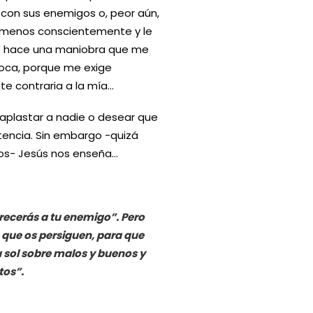
r con sus enemigos o, peor aún,
s o menos conscientemente y le
ue hace una maniobra que me
hoca, porque me exige
te contraria a la mía…
 aplastar a nadie o desear que
stencia. Sin embargo -quizá
ros- Jesús nos enseña…
rrecerás a tu enemigo”. Pero
 que os persiguen, para que
su sol sobre malos y buenos y
tos”.