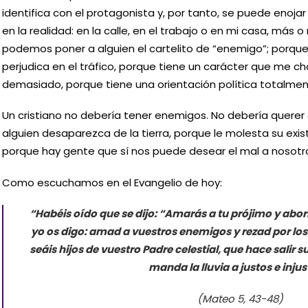
identifica con el protagonista y, por tanto, se puede enoja
en la realidad: en la calle, en el trabajo o en mi casa, má
podemos poner a alguien el cartelito de “enemigo”; porq
perjudica en el tráfico, porque tiene un carácter que me c
demasiado, porque tiene una orientación política totalmen
Un cristiano no debería tener enemigos. No debería querer
alguien desaparezca de la tierra, porque le molesta su exi
porque hay gente que sí nos puede desear el mal a nosot
Como escuchamos en el Evangelio de hoy:
“Habéis oído que se dijo: “Amarás a tu prójimo y abo
yo os digo: amad a vuestros enemigos y rezad por los
seáis hijos de vuestro Padre celestial, que hace salir 
manda la lluvia a justos e injus
(Mateo 5, 43-48)