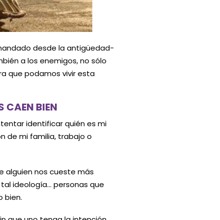
a mandado desde la antigüedad-
mbién a los enemigos, no sólo
ara que podamos vivir esta
 CAEN BIEN
ntar identificar quién es mi
 de mi familia, trabajo o
e alguien nos cueste más
e tal ideología… personas que
 bien.
 que uno tenga la intención