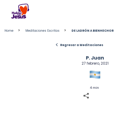
Skip
to
content
>
>
Home
Meditaciones Escritas
DE LADRÓN A BIENHECHOR
<
Regresar a Meditaciones
P. Juan
27 febrero, 2021
4 min