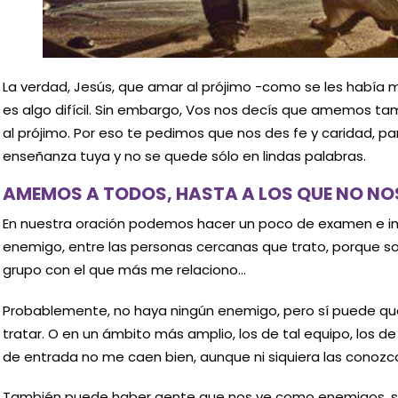
La verdad, Jesús, que amar al prójimo -como se les habí
es algo difícil. Sin embargo, Vos nos decís que amemos ta
al prójimo. Por eso te pedimos que nos des fe y caridad, p
enseñanza tuya y no se quede sólo en lindas palabras.
AMEMOS A TODOS, HASTA A LOS QUE NO NOS
En nuestra oración podemos hacer un poco de examen e inte
enemigo, entre las personas cercanas que trato, porque son
grupo con el que más me relaciono…
Probablemente, no haya ningún enemigo, pero sí puede qu
tratar. O en un ámbito más amplio, los de tal equipo, los d
de entrada no me caen bien, aunque ni siquiera las conozco
También puede haber gente que nos ve como enemigos, sin