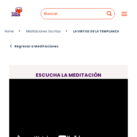
Skip
to
content
>
>
Home
Meditaciones Escritas
LA VIRTUD DE LA TEMPLANZA
<
Regresar a Meditaciones
ESCUCHA LA MEDITACIÓN