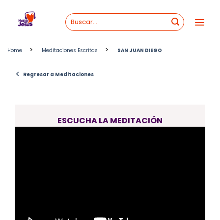
Skip
to
content
>
>
Home
Meditaciones Escritas
SAN JUAN DIEGO
<
Regresar a Meditaciones
ESCUCHA LA MEDITACIÓN