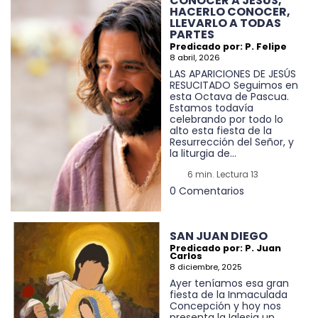
CONOCER A JESÚS,
HACERLO CONOCER,
LLEVARLO A TODAS
PARTES
Predicado por: P. Felipe
8 abril, 2026
LAS APARICIONES DE JESÚS
RESUCITADO Seguimos en
esta Octava de Pascua.
Estamos todavía
celebrando por todo lo
alto esta fiesta de la
Resurrección del Señor, y
la liturgia de...
6 min. Lectura 13
0 Comentarios
SAN JUAN DIEGO
Predicado por: P. Juan
Carlos
8 diciembre, 2025
Ayer teníamos esa gran
fiesta de la Inmaculada
Concepción y hoy nos
presenta la Iglesia un