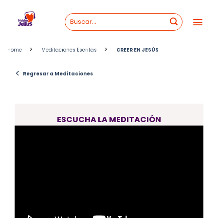
Skip
to
content
>
>
Home
Meditaciones Escritas
CREER EN JESÚS
<
Regresar a Meditaciones
ESCUCHA LA MEDITACIÓN