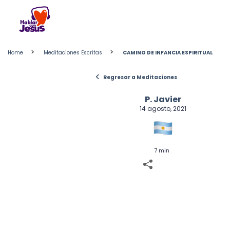
Skip
to
content
>
>
Home
Meditaciones Escritas
CAMINO DE INFANCIA ESPIRITUAL
<
Regresar a Meditaciones
P. Javier
14 agosto, 2021
7 min