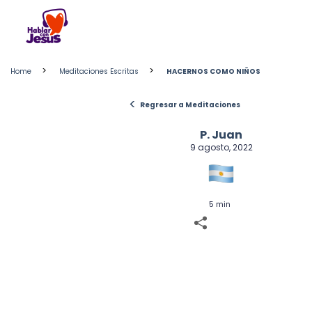
Skip
to
content
>
>
Home
Meditaciones Escritas
HACERNOS COMO NIÑOS
<
Regresar a Meditaciones
P. Juan
9 agosto, 2022
5 min