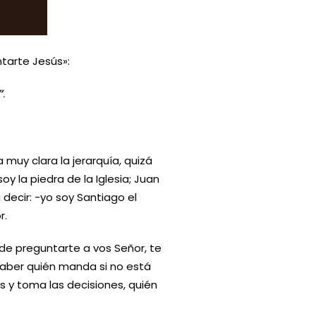
ntarte Jesús»:
”
.
muy clara la jerarquía, quizá
y la piedra de la Iglesia; Juan
 decir: -yo soy Santiago el
r.
 de preguntarte a vos Señor, te
saber quién manda si no está
s y toma las decisiones, quién