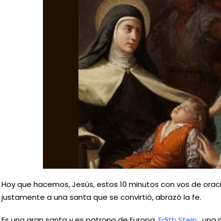
Hoy que hacemos, Jesús, estos 10 minutos con vos de oració
justamente a una santa que se convirtió, abrazó la fe.
Es una gran santa y es patrona de Europa,
Edith Stein
, una 