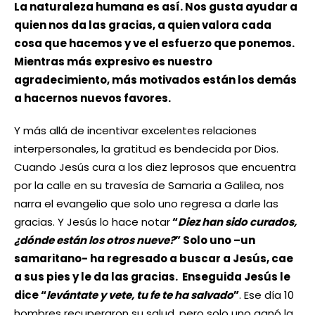
La naturaleza humana es así. Nos gusta ayudar a
quien nos da las gracias, a quien valora cada
cosa que hacemos y ve el esfuerzo que ponemos.
Mientras más expresivo es nuestro
agradecimiento, más motivados están los demás
a hacernos nuevos favores.
Y más allá de incentivar excelentes relaciones
interpersonales, la gratitud es bendecida por Dios.
Cuando Jesús cura a los diez leprosos que encuentra
por la calle en su travesía de Samaria a Galilea, nos
narra el evangelio que solo uno regresa a darle las
gracias. Y Jesús lo hace notar
“
Diez han sido curados,
¿dónde están los otros nueve?
” Solo uno –un
samaritano- ha regresado a buscar a Jesús, cae
a sus pies y le da las gracias. Enseguida Jesús le
dice “
levántate y vete, tu fe te ha salvado
”
. Ese día 10
hombres recuperaron su salud, pero solo uno ganó la