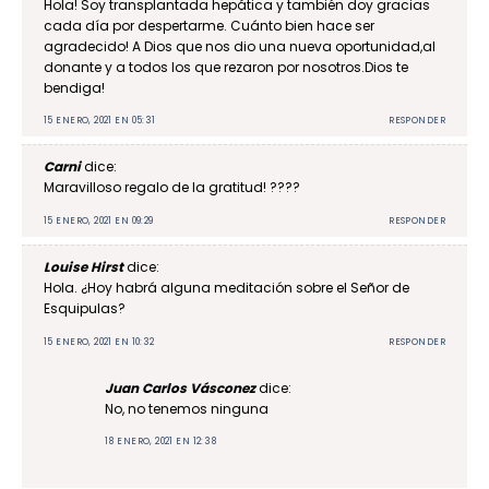
Hola! Soy transplantada hepática y también doy gracias
cada día por despertarme. Cuánto bien hace ser
agradecido! A Dios que nos dio una nueva oportunidad,al
donante y a todos los que rezaron por nosotros.Dios te
bendiga!
15 ENERO, 2021 EN 05:31
RESPONDER
Carni
dice:
Maravilloso regalo de la gratitud! ????
15 ENERO, 2021 EN 09:29
RESPONDER
Louise Hirst
dice:
Hola. ¿Hoy habrá alguna meditación sobre el Señor de
Esquipulas?
15 ENERO, 2021 EN 10:32
RESPONDER
Juan Carlos Vásconez
dice:
No, no tenemos ninguna
18 ENERO, 2021 EN 12:38