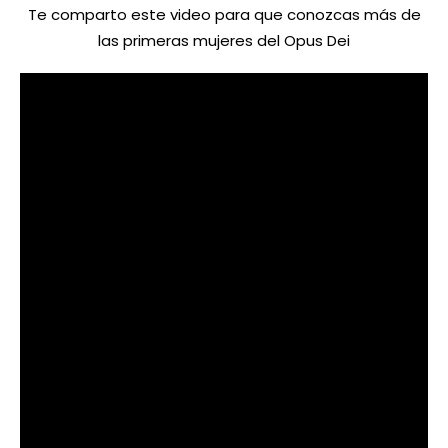
Te comparto este video para que conozcas más de
las primeras mujeres del Opus Dei
Artículos relacionados
Escuchar el llamado de
CATEQUESIS DE LA SANTA
Dios
MISA V