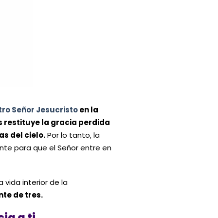
ro Señor Jesucristo
en la
 restituye la gracia perdida
s del cielo.
Por lo tanto, la
nte para que el Señor entre en
ida interior de la
te de tres.
ia a ti