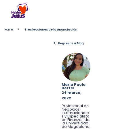
Skip
to
content
>
Home
Tres lecciones de la Anunciación
<
Regresar a Blog
Maria Paola
Bertel
24 marzo,
2022
Profesional en
Negocios
Internacionale
s y Especialista
en Finanzas de
la Universidad
de Magdalena,