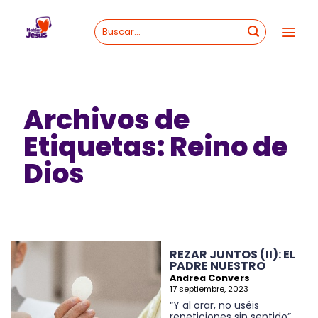
Skip
to
content
Archivos de
Etiquetas:
Reino de
Dios
REZAR JUNTOS (II): EL
PADRE NUESTRO
Andrea Convers
17 septiembre, 2023
“Y al orar, no uséis
repeticiones sin sentido”