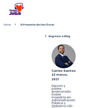
Skip
to
content
>
Home
El Presente de San Óscar
<
Regresar a Blog
Carlos Santos
22 marzo,
2021
Esposo y
padre
enamorado.
Doble
maestría en
Administración
Pública y
Gobierno LSE-