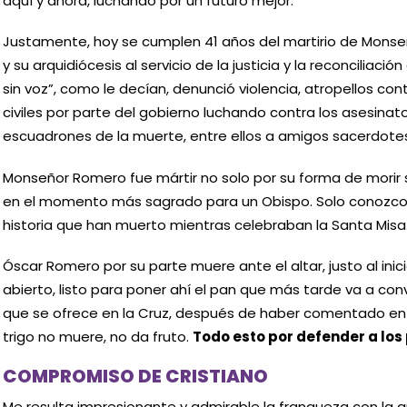
aquí y ahora, luchando por un futuro mejor.
Justamente, hoy se cumplen 41 años del martirio de Monse
y su arquidiócesis al servicio de la justicia y la reconciliación
sin voz”, como le decían, denunció violencia, atropellos co
civiles por parte del gobierno luchando contra los asesinat
escuadrones de la muerte, entre ellos a amigos sacerdotes
Monseñor Romero fue mártir no solo por su forma de morir si
en el momento más sagrado para un Obispo. Solo conozco
historia que han muerto mientras celebraban la Santa Misa
Óscar Romero por su parte muere ante el altar, justo al inici
abierto, listo para poner ahí el pan que más tarde va a con
que se ofrece en la Cruz, después de haber comentado en l
trigo no muere, no da fruto.
Todo esto por defender a los
COMPROMISO DE CRISTIANO
Me resulta impresionante y admirable la franqueza con la 