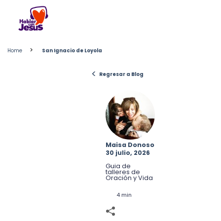
Skip
to
content
>
Home
San Ignacio de Loyola
<
Regresar a Blog
Maisa Donoso
30 julio, 2026
Guia de
talleres de
Oración y Vida
4 min