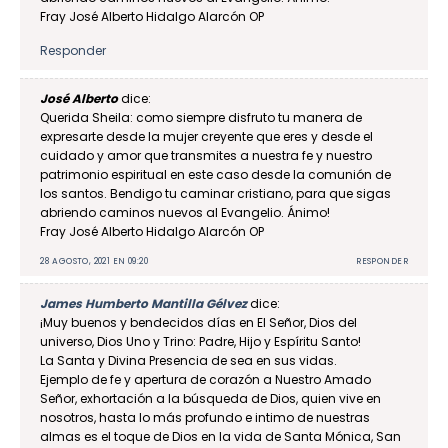
Fray José Alberto Hidalgo Alarcón OP
Responder
José Alberto
dice:
Querida Sheila: como siempre disfruto tu manera de
expresarte desde la mujer creyente que eres y desde el
cuidado y amor que transmites a nuestra fe y nuestro
patrimonio espiritual en este caso desde la comunión de
los santos. Bendigo tu caminar cristiano, para que sigas
abriendo caminos nuevos al Evangelio. Ánimo!
Fray José Alberto Hidalgo Alarcón OP
28 AGOSTO, 2021 EN 09:20
RESPONDER
James Humberto Mantilla Gélvez
dice:
¡Muy buenos y bendecidos días en El Señor, Dios del
universo, Dios Uno y Trino: Padre, Hijo y Espíritu Santo!
La Santa y Divina Presencia de sea en sus vidas.
Ejemplo de fe y apertura de corazón a Nuestro Amado
Señor, exhortación a la búsqueda de Dios, quien vive en
nosotros, hasta lo más profundo e intimo de nuestras
almas es el toque de Dios en la vida de Santa Mónica, San