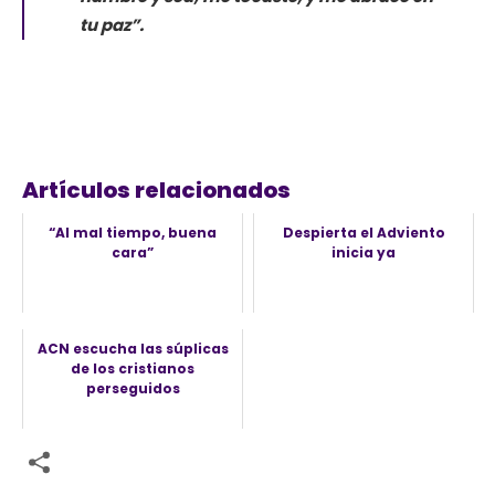
tu paz”.
Artículos relacionados
“Al mal tiempo, buena
Despierta el Adviento
cara”
inicia ya
ACN escucha las súplicas
de los cristianos
perseguidos