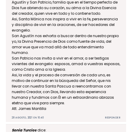
Agustín y San Patricio, familia que en el tiempo perfecto de
Dios fue abriendo su corazón, su alma a la Divina Esencia
del creador, quien vive en todo y lo contiene todo.
Asi, Santa Mónica nos inspira a vivir en la fe, perseverancia
y disciplina de vivir en la oraciones, de ser hacedores del
evangelio.
San Agustín nos exhorta a buscar dentro de nuestro propio
yo, la Divina Presencia de Dios como fuente de vida, del
amor wue que va mad allá de todo entendimiento
humano.
San Patricio nos invita a vivir en el amor, a ser testigos
vivientes del evangelio: esposos, amad a vuestras esposas,
como Cristo ama a la Iglesia.
Asi, la vida y el proceso de conversión de cada uno, es
motivo de continuar en la búsqueda del Señor, que nis
llevar con nuestra Santa Pascua a reencontrarnos con
nuestro Creador, con Dios, llevando esta experiencia
humana y fundimos con Él en un extraordinario abrazos
etetno que vive para siempre.
Att. James Mantilla
28 AGOSTO, 2021 EN 10:40
RESPONDER
Sonia Turcios
dice: