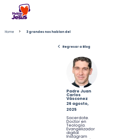
Skip
to
content
>
Home
3 grandes nos hablan del
<
Regresar a Blog
Padre Juan
Carlos
Vásconez
26 agosto,
2025
Sacerdote.
Doctor en
Teología.
Evangelizador
digital.
Instagram