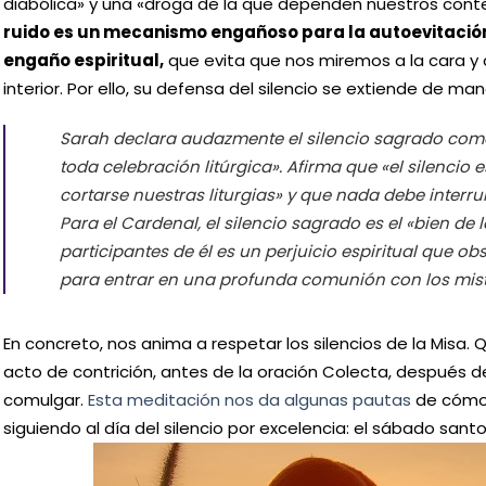
diabólica» y una «droga de la que dependen nuestros con
ruido es un mecanismo engañoso para la autoevitació
engaño espiritual,
que evita que nos miremos a la cara y
interior. Por ello, su defensa del silencio se extiende de maner
Sarah declara audazmente el silencio sagrado como
toda celebración litúrgica». Afirma que «el silencio e
cortarse nuestras liturgias» y que nada debe interru
Para el Cardenal, el silencio sagrado es el «bien de los
participantes de él es un perjuicio espiritual que o
para entrar en una profunda comunión con los miste
En concreto, nos anima a respetar los silencios de la Mis
acto de contrición, antes de la oración Colecta, después d
comulgar.
Esta meditación nos da algunas pautas
de cómo t
siguiendo al día del silencio por excelencia: el sábado sant