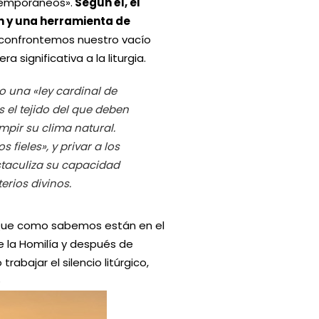
temporáneos».
Según él, el
n y una herramienta de
 confrontemos nuestro vacío
a significativa a la liturgia.
 una «ley cardinal de
s el tejido del que deben
mpir su clima natural.
 fieles», y privar a los
bstaculiza su capacidad
rios divinos.
a. Que como sabemos están en el
e la Homilía y después de
rabajar el silencio litúrgico,
o