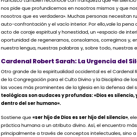
Francisco también reconoce con franqueza que «el silencio
nos pide que profundicemos en nosotros mismos y que nos
nosotros que es verdadera». Muchas personas necesitan rui
auto-confrontación y el vacío interior. Por ello,vale la pena 
acto de coraje espiritual y honestidad, un «espacio de interi
oportunidad de regenerarnos, consolarnos, corregirnos y, en
nuestra lengua, nuestras palabras y, sobre todo, nuestras e
Cardenal Robert Sarah: La Urgencia del Sil
Otro grande de la espiritualidad occidental es el Cardenal 
de la Congregación para el Culto Divino y la Disciplina de 
las voces más prominentes de la Iglesia en la defensa del si
teológicas son audaces y profundas: «Dios es silencio, y
dentro del ser humano».
Sostiene que
«ser hijo de Dios es ser hijo del silencio»
, el
práctica humana a un atributo divino. Así, el encuentro má
principalmente a través de conceptos intelectuales, sino a