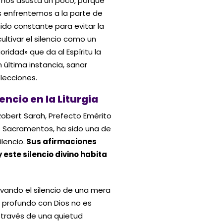
 nos asusta un poco, porque
 enfrentemos a la parte de
do constante para evitar la
cultivar el silencio como un
oridad» que da al Espíritu la
 última instancia, sanar
lecciones.
encio en la Liturgia
Robert Sarah, Prefecto Emérito
los Sacramentos, ha sido una de
lencio.
Sus afirmaciones
 este silencio divino habita
evando el silencio de una mera
s profundo con Dios no es
 través de una quietud