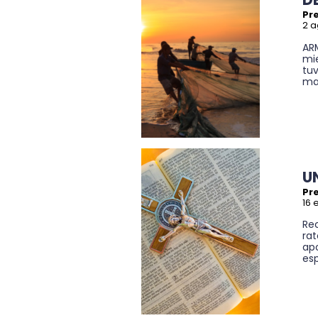
Pre
2 a
AR
mi
tu
mar
U
Pre
16 
Re
rat
ap
esp