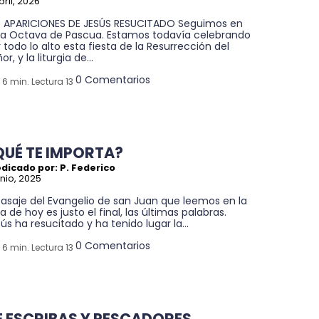
bril, 2026
S APARICIONES DE JESÚS RESUCITADO Seguimos en
ta Octava de Pascua. Estamos todavía celebrando
 todo lo alto esta fiesta de la Resurrección del
or, y la liturgia de...
0 Comentarios
6 min. Lectura 13
QUÉ TE IMPORTA?
dicado por: P. Federico
unio, 2025
pasaje del Evangelio de san Juan que leemos en la
a de hoy es justo el final, las últimas palabras.
ús ha resucitado y ha tenido lugar la...
0 Comentarios
6 min. Lectura 13
E ESCRIBAS Y PESCADORES