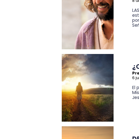
8 a
LA
es
por
Señ
¿
Pre
6 j
El 
Mis
Jes
D