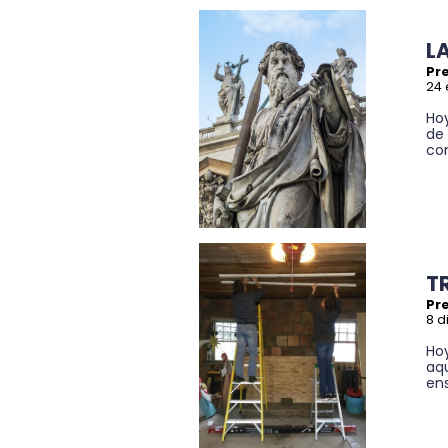
L
Pre
24 
Hoy
de
com
T
Pre
8 d
Hoy
aq
ens