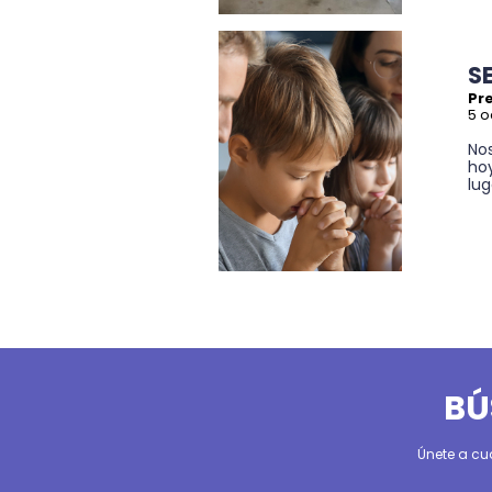
S
Pre
5 o
No
hoy
lug
BÚ
Únete a cu