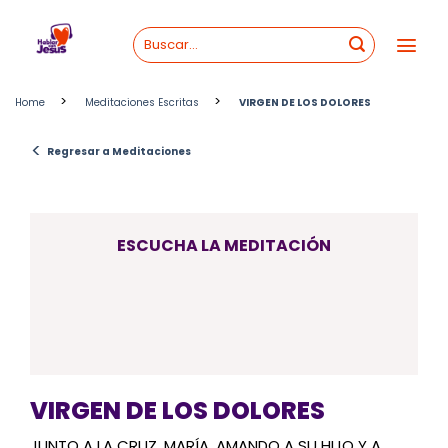
Skip
to
content
>
>
Home
Meditaciones Escritas
VIRGEN DE LOS DOLORES
<
Regresar a Meditaciones
ESCUCHA LA MEDITACIÓN
VIRGEN DE LOS DOLORES
JUNTO A LA CRUZ, MARÍA. AMANDO A SU HIJO Y A