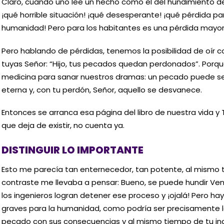
Claro, cuando uno lee un hecho como el del hundimiento de
¡qué horrible situación! ¡qué desesperante! ¡qué pérdida pa
humanidad! Pero para los habitantes es una pérdida mayor,
Pero hablando de pérdidas, tenemos la posibilidad de oír 
tuyas Señor: “Hijo, tus pecados quedan perdonados”. Porq
medicina para sanar nuestros dramas: un pecado puede ser
eterna y, con tu perdón, Señor, aquello se desvanece.
Entonces se arranca esa página del libro de nuestra vida y T
que deja de existir, no cuenta ya.
DISTINGUIR LO IMPORTANTE
Esto me parecía tan enternecedor, tan potente, al mismo t
contraste me llevaba a pensar: Bueno, se puede hundir Vene
los ingenieros logran detener ese proceso y ¡ojalá! Pero h
graves para la humanidad, como podría ser precisamente la
pecado con sus consecuencias y al mismo tiempo de tu incl