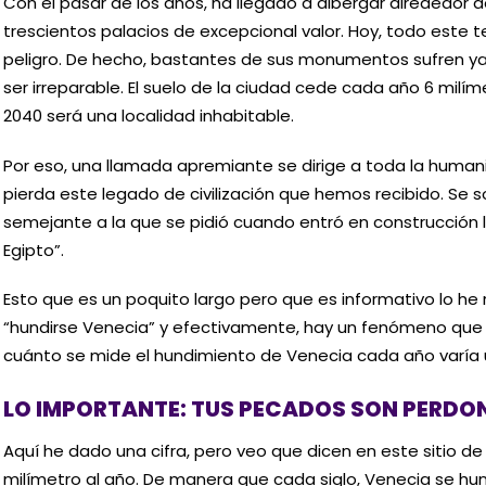
Con el pasar de los años, ha llegado a albergar alrededor de
trescientos palacios de excepcional valor. Hoy, todo este t
peligro. De hecho, bastantes de sus monumentos sufren y
ser irreparable. El suelo de la ciudad cede cada año 6 milím
2040 será una localidad inhabitable.
Por eso, una llamada apremiante se dirige a toda la huma
pierda este legado de civilización que hemos recibido. Se s
semejante a la que se pidió cuando entró en construcción 
Egipto”.
Esto que es un poquito largo pero que es informativo lo h
“hundirse Venecia” y efectivamente, hay un fenómeno que s
cuánto se mide el hundimiento de Venecia cada año varía u
LO IMPORTANTE: TUS PECADOS SON PERD
Aquí he dado una cifra, pero veo que dicen en este sitio de
milímetro al año. De manera que cada siglo, Venecia se hun