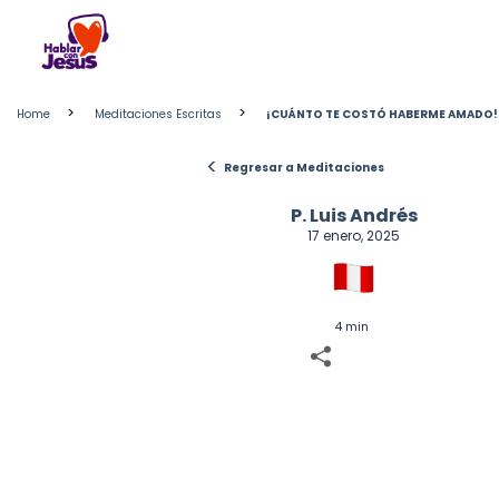
Skip
to
content
>
>
Home
Meditaciones Escritas
¡CUÁNTO TE COSTÓ HABERME AMADO!
<
Regresar a Meditaciones
P. Luis Andrés
17 enero, 2025
4 min