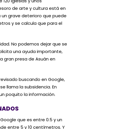
 120 iglesias y unos
esoro de arte y cultura está en
a un grave deterioro que puede
etros y se calcula que para el
nidad. No podemos dejar que se
olicita una ayuda importante,
la gran presa de Asuán en
e revisado buscando en Google,
e llama la subsidencia. En
n poquito la información.
ONADOS
 Google que es entre 0.5 y un
de entre 5 y 10 centímetros. Y