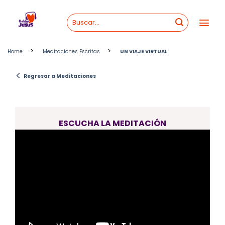
Skip
to
content
>
>
Home
Meditaciones Escritas
UN VIAJE VIRTUAL
<
Regresar a Meditaciones
ESCUCHA LA MEDITACIÓN