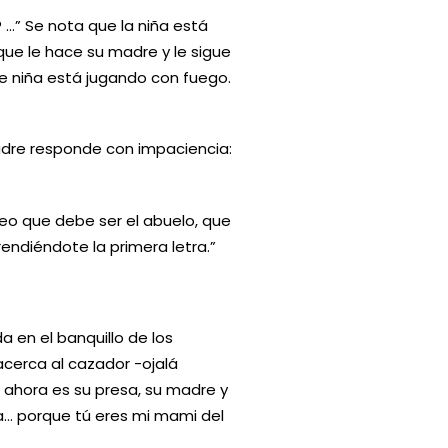
 …” Se nota que la niña está
ue le hace su madre y le sigue
re niña está jugando con fuego.
madre responde con impaciencia:
eo que debe ser el abuelo, que
rendiéndote la primera letra.”
 en el banquillo de los
acerca al cazador -ojalá
e ahora es su presa, su madre y
ia… porque tú eres mi mami del