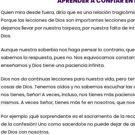
APRENDER A CONFIAR EN 
Quien mira desde fuera, diría que es una relación tragicóm
Porque las lecciones de Dios son importantes lecciones para
dejarnos llevar por nuestra torpeza, por nuestra falta de in
Dios.
Aunque nuestra soberbia nos haga pensar lo contrario, qu
sabemos la respuesta, pues no. Nos equivocamos constant
enseñarnos y Dios tiene una paciencia infinita.
Dios nos da continuas lecciones para nuestra vida, pero t
cosas de Dios. Tenemos oídos y no sabemos escuchar las c
nos tienes, Señor! A veces, incluso, nos tienes más pacienc
mismos. A veces Señor, tienes más fe en nosotros, que no
Por ejemplo ¡qué sorprendente es el sacramento de la recon
de la confesión! Uno como sacerdote no puede dejar de a
de Dios con nosotros.