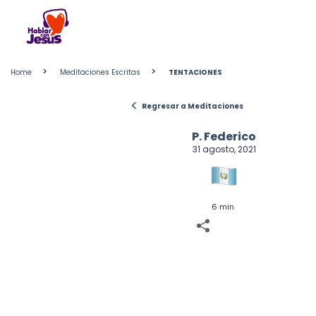
Skip
to
content
>
>
Home
Meditaciones Escritas
TENTACIONES
<
Regresar a Meditaciones
P. Federico
31 agosto, 2021
6 min