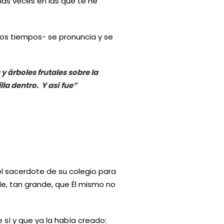
as veces en las que te he
e los tiempos- se pronuncia y se
y árboles frutales sobre la
lla dentro. Y así fue”
l sacerdote de su colegio para
de, tan grande, que Él mismo no
sí y que ya la había creado: