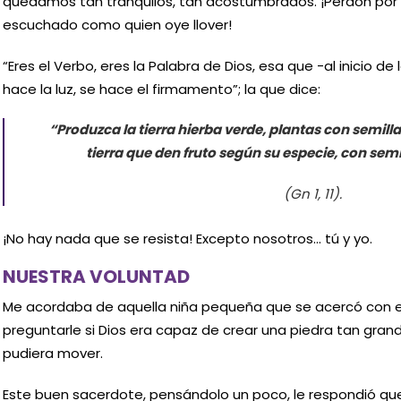
quedamos tan tranquilos, tan acostumbrados. ¡Perdón por l
escuchado como quien oye llover!
“Eres el Verbo, eres la Palabra de Dios, esa que -al inicio d
hace la luz, se hace el firmamento”; la que dice:
“Produzca la tierra hierba verde, plantas con semilla 
tierra que den fruto según su especie, con semi
(Gn 1, 11).
¡No hay nada que se resista! Excepto nosotros… tú y yo.
NUESTRA VOLUNTAD
Me acordaba de aquella niña pequeña que se acercó con e
preguntarle si Dios era capaz de crear una piedra tan gran
pudiera mover.
Este buen sacerdote, pensándolo un poco, le respondió que 