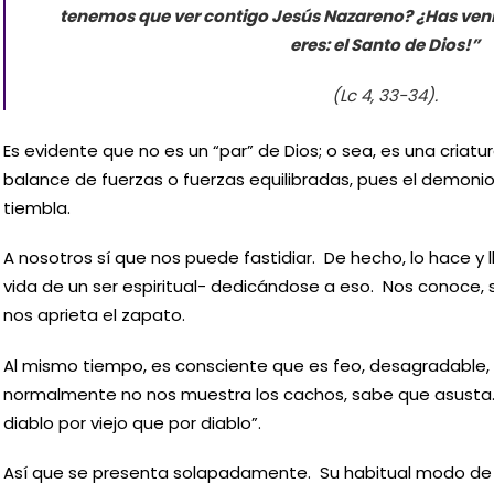
tenemos que ver contigo Jesús Nazareno? ¿Has veni
eres: el Santo de Dios!”
(Lc 4, 33-34).
Es evidente que no es un “par” de Dios; o sea, es una criatu
balance de fuerzas o fuerzas equilibradas, pues el demoni
tiembla.
A nosotros sí que nos puede fastidiar. De hecho, lo hace y 
vida de un ser espiritual- dedicándose a eso. Nos conoc
nos aprieta el zapato.
Al mismo tiempo, es consciente que es feo, desagradable, r
normalmente no nos muestra los cachos, sabe que asusta
diablo por viejo que por diablo”.
Así que se presenta solapadamente. Su habitual modo de