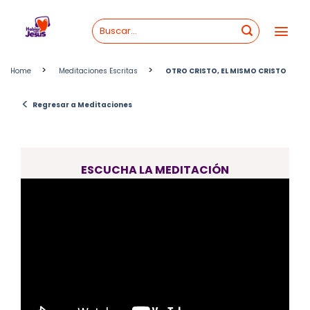
Skip
to
content
>
>
Home
Meditaciones Escritas
OTRO CRISTO, EL MISMO CRISTO
<
Regresar a Meditaciones
ESCUCHA LA MEDITACIÓN