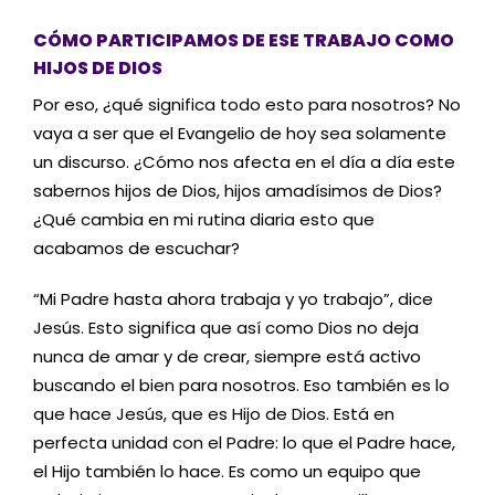
CÓMO PARTICIPAMOS DE ESE TRABAJO COMO
HIJOS DE DIOS
Por eso,
¿
qué significa todo esto para nosotros? No
vaya a ser
que
el Evangelio de hoy
sea solamente
un discurso.
¿
Cómo nos afecta en el día a día este
sabernos hijos de Dios, hijos amadísimos de Dios?
¿
Qué cambia en mi rutina diaria esto que
acabamos de escuchar?
“
Mi
P
adre
hasta ahora
trabaja y yo trabajo
”
,
dice
Jesús. Esto significa que así como Dios no deja
nunca de amar y de crear, siempre está activo
buscando el bien para nosotros. Eso también es lo
que hace Jesús, que es Hijo de Dios. Está en
perfecta unidad con el Padre
:
l
o que el Padre hace,
el Hijo también lo hace. Es como un equipo que