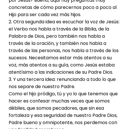
por Jesús
?
Bueno, aquí hay preguntas muy
concretas de cómo parecernos poco a poco al
Hijo para ser cada vez más hijos.
2.
Otra segunda idea es escuchar la voz de Jesús
:
e
l Verbo nos habla a través de la Biblia, de la
Palabra de Dios, pero también nos habla a
través de la oración
, y t
ambién nos habla a
través de las personas, nos habla a través de los
sucesos.
Necesitamos estar más atentos a su
voz, más atentos a su guía
, c
omo Jesús estaba
atentísimo a las indicaciones de su Padre Dios.
3.
Y una tercera idea
:
renunciando a todo lo que
nos separe de nuestro Padre.
Como el hijo pródigo, tú y yo lo que tenemos que
hacer es confesar muchas veces que somos
débiles, que somos pecadores, que sin esa
fortaleza y esa seguridad de nuestro Padre Dios
,
Padre bueno y
o
mnipotente, nos perdemos con