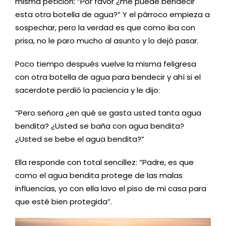
misma petición
:
“
Por favor
¿
me puede bendecir
esta otra botella de agua?
”
Y el párroco empieza a
sospechar
, p
ero la verdad es que como iba con
prisa, no le paro mucho al asunto y
lo
dejó pasar.
Poco tiempo después vuelve la misma feligresa
con otra botella de agua para bendecir y a
h
í
si
el
sacerdote perdió la paciencia y le dijo
:
“
Pero señora
¿
en qué se gasta usted tanta agua
bendita?
¿
Usted se baña con agua bendita
?
¿
Usted se bebe el agua bendita
?
”
E
lla responde con total sencillez
:
“
Padre, es que
como el agua bendita protege de las malas
influencias
, y
o con ella lavo el piso
de mi casa
para
que esté bien protegida
”
.