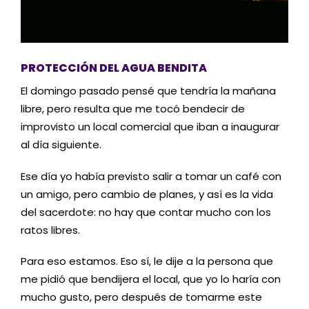
PROTECCIÓN
D
EL AGUA BENDITA
El
domingo pasado pensé que tendría la mañana
libre, pero resulta que me tocó bendecir de
improvisto un local comercial que ib
an
a inaugurar
al día siguiente.
Ese día yo había previsto salir a tomar un café con
un amigo, pero cambio de planes
, y
así es la vida
del sacerdote
: n
o hay que contar mucho con los
ratos libres.
Para eso estamos. Eso sí, le dije a la persona que
me pidió que bendijera el local, que yo lo haría con
mucho gusto
, p
ero después de tomarme este