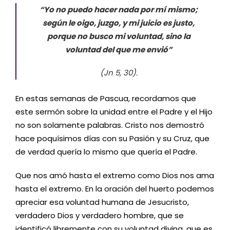
“
Yo no puedo hacer nada por mí mismo
;
s
egún le oigo, juzgo
,
y mi juicio es justo,
porque no busco mi voluntad, sino la
voluntad del que me envió
”
(Jn 5, 30).
En
esta
s
semana
s
de Pascua, recordamos que
este sermón sobre la unidad entre el Padre y el Hijo
no son solamente palabras. Cristo nos demostró
hace poquísimos días con su Pasión y su
Cr
uz, que
de verdad quería lo mismo que quería el Padre
.
Q
ue nos amó hasta el extremo como Dios nos ama
hasta el extremo. En la oración del huerto podemos
apreciar esa voluntad humana de Jesucristo,
verdadero Dios y verdadero hombre, que se
identificó libremente con su voluntad divina, que es