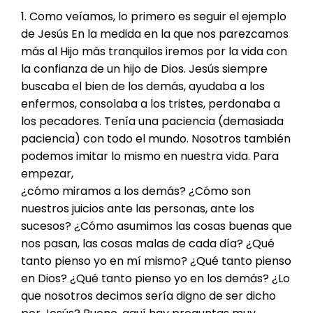
1.
Como veíamos, lo primero es seguir el ejemplo
de Jesús En la medida en la que nos parezcamos
más al Hij
o m
ás tranquilos iremos por la vida con
la confianza de un hijo de Dios. Jesús siempre
buscaba el bien de los demás, ayudaba a los
enfermos, consolaba
a
los tristes, perdonaba a
los pecadores. Tenía una paciencia
(
demasiada
paciencia
)
con todo el mundo.
N
osotros también
podemos imitar lo mismo en nuestra vida. Para
empezar,
¿
cómo miramos a los demás?
¿
Cómo son
nuestros juicios ante las personas, ante los
sucesos?
¿
Cómo asumimos las cosas buenas que
nos pasan, las cosas malas de cada día
?
¿
Qué
tanto pienso yo en mí mismo?
¿
Qué tanto pienso
en Dios?
¿
Qué tanto pienso yo en los demás?
¿
Lo
que nosotros decimos sería digno de ser dicho