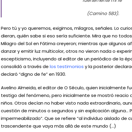
fuertemente mi fe”
(Camino 583).
Pero tú y yo queremos, exigimos, milagros, señales. Lo curi
dieran, quién sabe si eso sería suficiente. Mira que no todos
Milagro del Sol en Fátima creyeron; mientras que algunos af
danzar y emitir luz multicolor, otros no vieron nada o expe
escepticismo, incluyendo al editor de un periódico de la épo
consolidó a través de
los testimonios
y la posterior declarac
declaró “digno de fe” en 1930.
Avelino Almeida, el editor de O Século, quien inicialmente 
testigo del fenómeno, pero inicialmente se mostró reacio a
niños. Otros decían no haber visto nada extraordinario, au
cuestión de minutos o segundos y sin explicación alguna… P
impermeabilizado”. Que se refiere “al individuo aislado de 
trascendente que vaya más allá de este mundo (…)