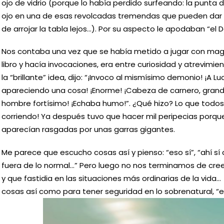
ojo de vidrio (porque lo había perdido surfeando: la punta d
ojo en una de esas revolcadas tremendas que pueden dar 
de arrojar la tabla lejos…). Por su aspecto le apodaban “el
Nos contaba una vez que se había metido a jugar con mag
libro y hacía invocaciones, era entre curiosidad y atrevimie
la “brillante” idea, dijo: “¡Invoco al mismísimo demonio! ¡A Lu
apareciendo una cosa! ¡Enorme! ¡Cabeza de carnero, grand
hombre fortísimo! ¡Echaba humo!”. ¿Qué hizo? Lo que todos
corriendo! Ya después tuvo que hacer mil peripecias porque
aparecían rasgadas por unas garras gigantes.
Me parece que escucho cosas así y pienso: “eso sí”, “ahí sí
fuera de lo normal…” Pero luego no nos terminamos de cree
y que fastidia en las situaciones más ordinarias de la vid
cosas así como para tener seguridad en lo sobrenatural, “e