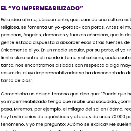
EL “YO IMPERMEABILIZADO”
Esta idea afirma, básicamente, que, cuando una cultura e
religiosa, se fomenta un yo «poroso» con poros. Antes el
personas, ángeles, demonios y fuerzas cósmicas, que lo dot
gente estaba dispuesta a absorber esas otras fuentes de 
únicamente el yo. En un medio secular, por su parte, el yo 
límite claro entre el mundo interno y el externo, cada cual cr
tanto, nos encontramos aislados con respecto a algo may
resumirlo, el «yo impermeabilizado» se ha desconectado de 
tanto de Dios”.
Comentaba un obispo famoso que dice que: “Puede que h
yo impermeabilizado tenga que recibir una sacudida, ¿cómo 
pasa. Miremos, por ejemplo, el milagro del sol en Fátima, r
hay testimonios de agnósticos y ateos, y de unas 70.000 
fenómeno, y yo me pregunto: ¿Cómo se explica? Me suelen 