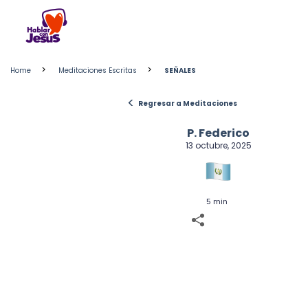
Skip
to
content
>
>
Home
Meditaciones Escritas
SEÑALES
<
Regresar a Meditaciones
P. Federico
13 octubre, 2025
5 min