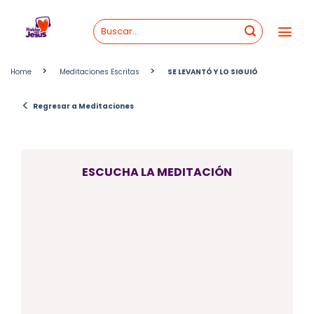
Skip
to
content
>
>
Home
Meditaciones Escritas
SE LEVANTÓ Y LO SIGUIÓ
<
Regresar a Meditaciones
ESCUCHA LA MEDITACIÓN